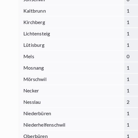
Kaltbrunn
1
Kirchberg
1
Lichtensteig
1
Lütisburg
1
Mels
0
Mosnang
1
Mörschwil
1
Necker
1
Nesslau
2
Niederbüren
1
Niederhelfenschwil
1
Oberbüren
1