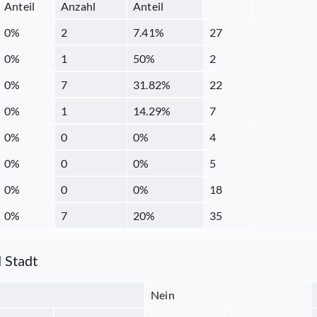
Anteil
Anzahl
Anteil
0
%
2
7.41
%
27
0
%
1
50
%
2
0
%
7
31.82
%
22
0
%
1
14.29
%
7
0
%
0
0
%
4
0
%
0
0
%
5
0
%
0
0
%
18
0
%
7
20
%
35
 Stadt
Nein