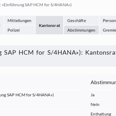
dit «Einführung SAP HCM for S/4HANA»)
Mitteilungen
Geschäfte
Person
t
Kantonsrat
Polizei
Abstimmungen
Gremi
ung SAP HCM for S/4HANA»)
:
Kantonsra
Abstimmun
ührung SAP HCM for S/4HANA»)
Ja
Nein
Enthaltung