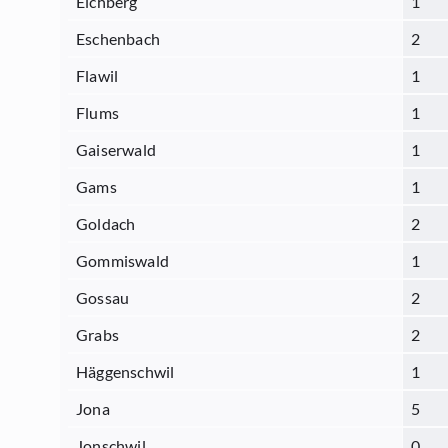
Eichberg
1
Eschenbach
2
Flawil
1
Flums
1
Gaiserwald
1
Gams
1
Goldach
2
Gommiswald
1
Gossau
2
Grabs
2
Häggenschwil
1
Jona
5
Jonschwil
0