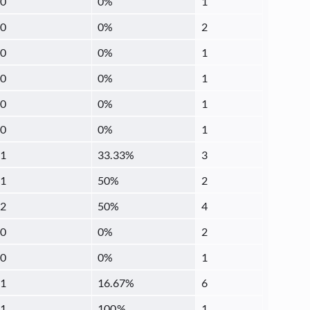
0
0
%
1
0
0
%
2
0
0
%
1
0
0
%
1
0
0
%
1
0
0
%
1
1
33.33
%
3
1
50
%
2
2
50
%
4
0
0
%
2
0
0
%
1
1
16.67
%
6
1
100
%
1