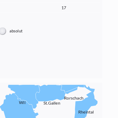
17
absolut
Rorschach
Wil
St.Gallen
Rheintal