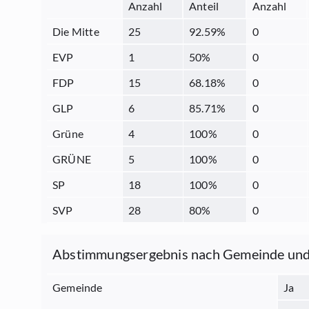
Anzahl
Anteil
Anzahl
Die Mitte
25
92.59
%
0
EVP
1
50
%
0
FDP
15
68.18
%
0
GLP
6
85.71
%
0
Grüne
4
100
%
0
GRÜNE
5
100
%
0
SP
18
100
%
0
SVP
28
80
%
0
Abstimmungsergebnis nach Gemeinde und
Gemeinde
Ja