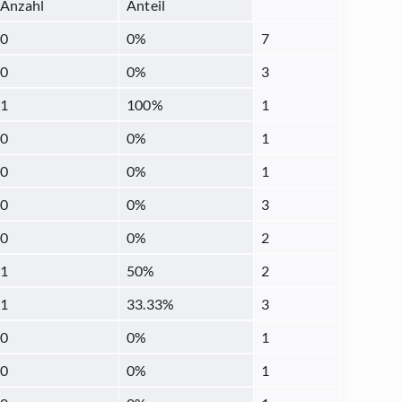
Anzahl
Anteil
0
0
%
7
0
0
%
3
1
100
%
1
0
0
%
1
0
0
%
1
0
0
%
3
0
0
%
2
1
50
%
2
1
33.33
%
3
0
0
%
1
0
0
%
1