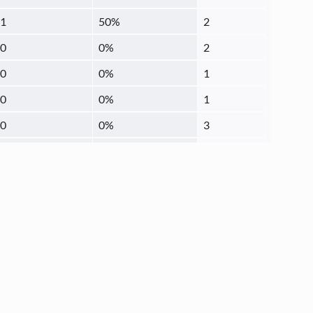
1
50
%
2
0
0
%
2
0
0
%
1
0
0
%
1
0
0
%
3
0
0
%
3
0
0
%
1
0
0
%
1
1
100
%
1
0
0
%
2
4
22.22
%
18
0
0
%
1