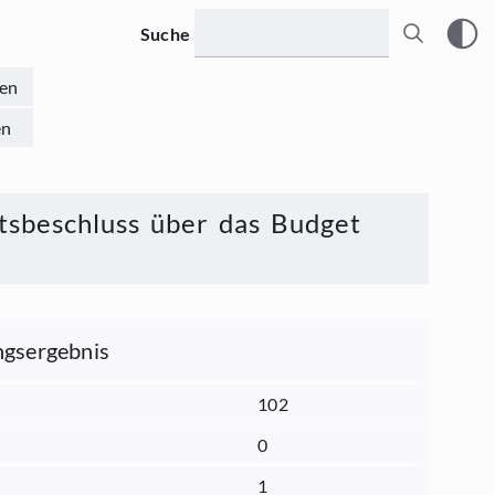
Suche
en
en
tsbeschluss über das Budget
gsergebnis
102
0
1