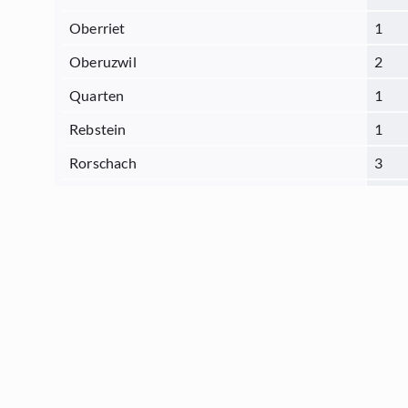
Oberriet
1
Oberuzwil
2
Quarten
1
Rebstein
1
Rorschach
3
Sargans
3
Schmerikon
1
Schänis
1
Sennwald
0
Sevelen
2
St.Gallen
14
Steinach
1