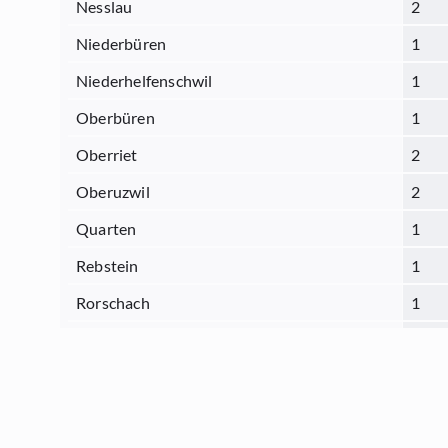
Nesslau
2
Niederbüren
1
Niederhelfenschwil
1
Oberbüren
1
Oberriet
2
Oberuzwil
2
Quarten
1
Rebstein
1
Rorschach
1
Sargans
2
Schmerikon
1
Schänis
1