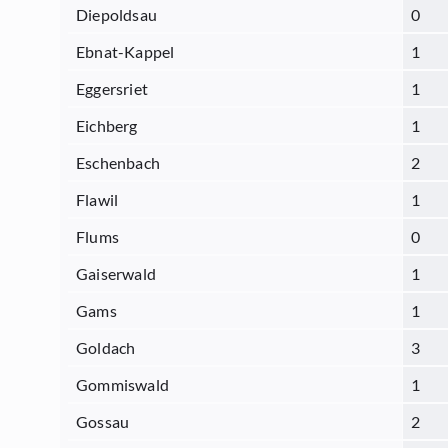
Diepoldsau
0
Ebnat-Kappel
1
Eggersriet
1
Eichberg
1
Eschenbach
2
Flawil
1
Flums
0
Gaiserwald
1
Gams
1
Goldach
3
Gommiswald
1
Gossau
2