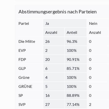
Abstimmungsergebnis nach Parteien
Partei
Ja
Nein
Anzahl
Anteil
Anzahl
Die Mitte
26
96.3
%
0
EVP
2
100
%
0
FDP
20
90.91
%
0
GLP
6
85.71
%
0
Grüne
4
100
%
0
GRÜNE
5
100
%
0
SP
16
88.89
%
0
SVP
27
77.14
%
2