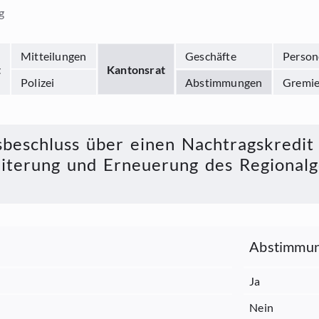
g
Mitteilungen
Geschäfte
Person
t
Kantonsrat
Polizei
Abstimmungen
Gremi
beschluss über einen Nachtragskredit 
terung und Erneuerung des Regionalg
Abstimmun
Ja
Nein