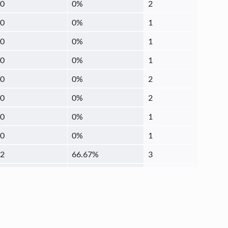
0
0
%
2
0
0
%
1
0
0
%
1
0
0
%
1
0
0
%
2
0
0
%
2
0
0
%
1
0
0
%
1
2
66.67
%
3
1
33.33
%
3
0
0
%
1
0
0
%
1