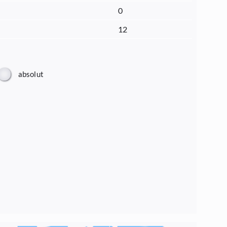
0
12
absolut