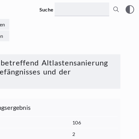
Suche
en
en
betreffend Altlastensanierung
efängnisses und der
gsergebnis
106
2