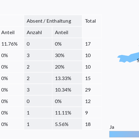
Absent / Enthaltung
Total
Anteil
Anzahl
Anteil
11.76
%
0
0
%
17
0
%
3
30
%
10
0
%
2
20
%
10
0
%
2
13.33
%
15
0
%
3
10.34
%
29
0
%
0
0
%
12
0
%
1
11.11
%
9
0
%
1
5.56
%
18
Ja