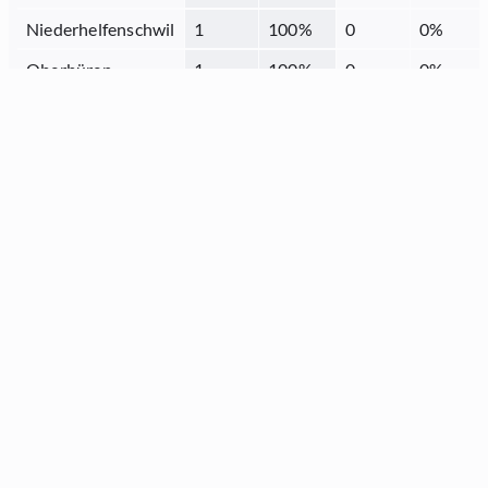
Niederhelfenschwil
1
100
%
0
0
%
Oberbüren
1
100
%
0
0
%
Oberriet
2
100
%
0
0
%
Oberuzwil
2
100
%
0
0
%
Quarten
0
0
%
1
100
%
Rebstein
1
50
%
1
50
%
Rorschach
1
33.33
%
2
66.67
%
Sargans
2
66.67
%
1
33.33
%
Schmerikon
1
100
%
0
0
%
Schänis
1
100
%
0
0
%
Sennwald
1
100
%
0
0
%
Sevelen
1
50
%
1
50
%