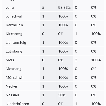
Jona
5
83.33
%
0
0
%
Jonschwil
1
100
%
0
0
%
Kaltbrunn
1
100
%
0
0
%
Kirchberg
0
0
%
1
100
%
Lichtensteig
1
100
%
0
0
%
Lütisburg
1
100
%
0
0
%
Mels
0
0
%
2
100
%
Mosnang
1
100
%
0
0
%
Mörschwil
1
100
%
0
0
%
Necker
1
100
%
0
0
%
Nesslau
1
50
%
0
0
%
Niederbühren
0
0
%
1
100
%