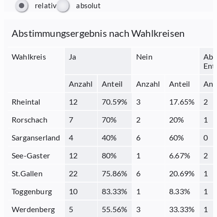
relativ
absolut
Abstimmungsergebnis nach Wahlkreisen
Wahlkreis
Ja
Nein
Abs
Ent
Anzahl
Anteil
Anzahl
Anteil
Anz
Rheintal
12
70.59
%
3
17.65
%
2
Rorschach
7
70
%
2
20
%
1
Sarganserland
4
40
%
6
60
%
0
See-Gaster
12
80
%
1
6.67
%
2
St.Gallen
22
75.86
%
6
20.69
%
1
Toggenburg
10
83.33
%
1
8.33
%
1
Werdenberg
5
55.56
%
3
33.33
%
1