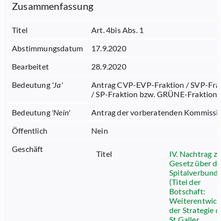
Zusammenfassung
Titel
Art. 4bis Abs. 1
Abstimmungsdatum
17.9.2020
Bearbeitet
28.9.2020
Bedeutung
'
Ja
'
Antrag CVP-EVP-Fraktion / SVP-Fra
/ SP-Fraktion bzw. GRÜNE-Fraktion
Bedeutung
'
Nein
'
Antrag der vorberatenden Kommissi
Öffentlich
Nein
Geschäft
Titel
IV. Nachtrag z
Gesetz über di
Spitalverbund
(Titel der
Botschaft:
Weiterentwick
der Strategie d
St.Galler