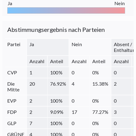
Ja
Nein
Abstimmungsergebnis nach Parteien
Partei
Ja
Nein
Absent /
Enthaltun
Anzahl
Anteil
Anzahl
Anteil
Anzahl
CVP
1
100
%
0
0
%
0
Die
20
76.92
%
4
15.38
%
2
Mitte
EVP
2
100
%
0
0
%
0
FDP
2
9.09
%
17
77.27
%
3
GLP
7
100
%
0
0
%
0
GRÜNE
4
100
%
0
0
%
0