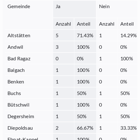
Gemeinde
Ja
Nein
Anzahl
Anteil
Anzahl
Anteil
Altstätten
5
71.43
%
1
14.29
%
Andwil
3
100
%
0
0
%
Bad Ragaz
0
0
%
1
100
%
Balgach
1
100
%
0
0
%
Benken
1
100
%
0
0
%
Buchs
1
50
%
1
50
%
Bütschwil
1
100
%
0
0
%
Degersheim
1
50
%
1
50
%
Diepoldsau
2
66.67
%
1
33.33
%
Ebnat-Kappel
1
100
%
0
0
%