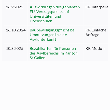
16.9.2025
Auswirkungen des geplanten
KR Interpella
EU-Vertragspakets auf
Universitäten und
Hochschulen
16.10.2024
Baubewilligungspflicht bei
KR Einfache
Umnutzungen in eine
Anfrage
Asylunterkunft
10.3.2025
Bezahlkarten für Personen
KR Motion
des Asylbereichs im Kanton
St.Gallen
16.9.2024
Bürokratie abbauen –
KR Motion
Kaminfegewesen
liberalisieren
8.6.2026
BWZT: Volkswillen
KR Motion
Mitglieder
vollständig umsetzen –
Mietlösungen verhindern,
Aufstockung prüfen
Name
Partei
Beruf
akti
29.10.2025
City Card: Fördert die Stadt
KR Einfache
Blöchlinger
SVP
Unternehmer