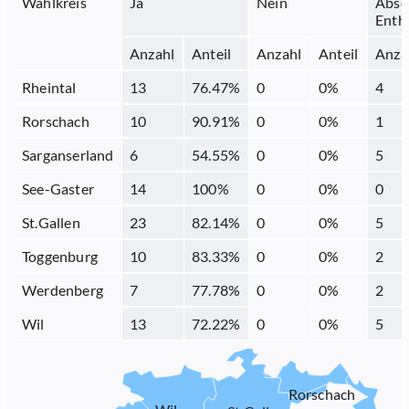
Wahlkreis
Ja
Nein
Abse
Enth
Anzahl
Anteil
Anzahl
Anteil
Anza
Rheintal
13
76.47
%
0
0
%
4
Rorschach
10
90.91
%
0
0
%
1
Sarganserland
6
54.55
%
0
0
%
5
See-Gaster
14
100
%
0
0
%
0
St.Gallen
23
82.14
%
0
0
%
5
Toggenburg
10
83.33
%
0
0
%
2
Werdenberg
7
77.78
%
0
0
%
2
Wil
13
72.22
%
0
0
%
5
Rorschach