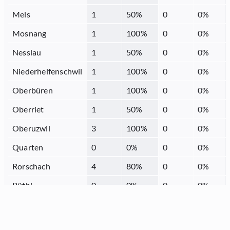
Mels
1
50
%
0
0
%
Mosnang
1
100
%
0
0
%
Nesslau
1
50
%
0
0
%
Niederhelfenschwil
1
100
%
0
0
%
Oberbüren
1
100
%
0
0
%
Oberriet
1
50
%
0
0
%
Oberuzwil
3
100
%
0
0
%
Quarten
0
0
%
0
0
%
Rorschach
4
80
%
0
0
%
Rüthi
0
0
%
0
0
%
Sargans
3
75
%
0
0
%
Schmerikon
2
100
%
0
0
%