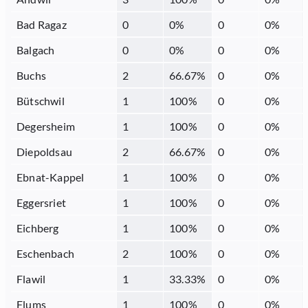
Bad Ragaz
0
0
%
0
0
%
Balgach
0
0
%
0
0
%
Buchs
2
66.67
%
0
0
%
Bütschwil
1
100
%
0
0
%
Degersheim
1
100
%
0
0
%
Diepoldsau
2
66.67
%
0
0
%
Ebnat-Kappel
1
100
%
0
0
%
Eggersriet
1
100
%
0
0
%
Eichberg
1
100
%
0
0
%
Eschenbach
2
100
%
0
0
%
Flawil
1
33.33
%
0
0
%
Flums
1
100
%
0
0
%