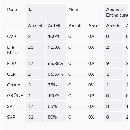
Partei
Ja
Nein
Absent /
Enthaltung
Anzahl
Anteil
Anzahl
Anteil
Anzahl
A
CVP
3
100
%
0
0
%
0
0
Die
21
91.3
%
0
0
%
2
8
Mitte
FDP
17
65.38
%
0
0
%
9
3
GLP
2
66.67
%
0
0
%
1
3
Grüne
3
75
%
0
0
%
1
2
GRÜNE
1
100
%
0
0
%
0
0
SP
17
85
%
0
0
%
3
1
SVP
32
80
%
0
0
%
8
2