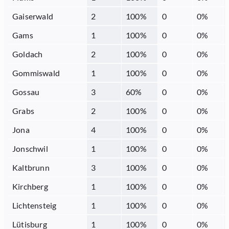
Gaiserwald
2
100
%
0
0
%
Gams
1
100
%
0
0
%
Goldach
2
100
%
0
0
%
Gommiswald
1
100
%
0
0
%
Gossau
3
60
%
0
0
%
Grabs
2
100
%
0
0
%
Jona
4
100
%
0
0
%
Jonschwil
1
100
%
0
0
%
Kaltbrunn
3
100
%
0
0
%
Kirchberg
1
100
%
0
0
%
Lichtensteig
1
100
%
0
0
%
Lütisburg
1
100
%
0
0
%