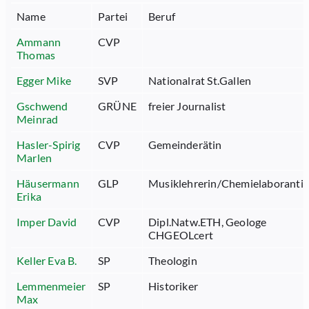
Name
Partei
Beruf
Ammann
CVP
Thomas
Egger Mike
SVP
Nationalrat St.Gallen
Gschwend
GRÜNE
freier Journalist
Meinrad
Hasler-Spirig
CVP
Gemeinderätin
Marlen
Häusermann
GLP
Musiklehrerin/Chemielaboranti
Erika
Imper David
CVP
Dipl.Natw.ETH, Geologe
CHGEOLcert
Keller Eva B.
SP
Theologin
Lemmenmeier
SP
Historiker
Max