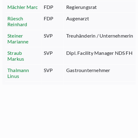
Mächler Marc
FDP
Regierungsrat
Rüesch
FDP
Augenarzt
Reinhard
Steiner
SVP
Treuhänderin / Unternehmerin
Marianne
Straub
SVP
Dipl. Facility Manager NDS FH
Markus
Thalmann
SVP
Gastrounternehmer
Linus
Tinner Beat
FDP
Regierungsrat
Wehrli
SVP
Schreiner, Unternehmer
August
Widmer
CVP
Geschäftsführer
Andreas
Zuberbühler
FDP
Unternehmer