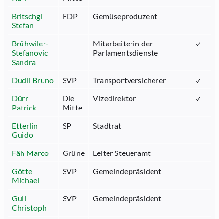
Britschgi
FDP
Gemüseproduzent
Stefan
Brühwiler-
Mitarbeiterin der
Stefanovic
Parlamentsdienste
Sandra
Dudli Bruno
SVP
Transportversicherer
Dürr
Die
Vizedirektor
Patrick
Mitte
Etterlin
SP
Stadtrat
Guido
Fäh Marco
Grüne
Leiter Steueramt
Götte
SVP
Gemeindepräsident
Michael
Gull
SVP
Gemeindepräsident
Christoph