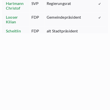
Hartmann
SVP
Regierungsrat
Christof
Looser
FDP
Gemeindepräsident
Kilian
Scheitlin
FDP
alt Stadtpräsident
Thomas
Simmler
SP
Professorin für
Monika
Strafrecht,
Strafprozessrecht und
Kriminologie
Surber
SP
Regierungsrätin
Bettina
Thalmann
SVP
Gastrounternehmer
Linus
Zoller Erich
Die
Gemeindepräsident
Mitte