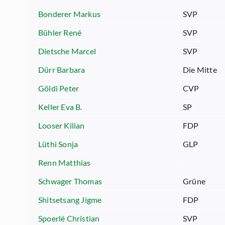
Bonderer Markus
SVP
Bühler René
SVP
Dietsche Marcel
SVP
Dürr Barbara
Die Mitte
Göldi Peter
CVP
Keller Eva B.
SP
Looser Kilian
FDP
Lüthi Sonja
GLP
Renn Matthias
Schwager Thomas
Grüne
Shitsetsang Jigme
FDP
Spoerlé Christian
SVP