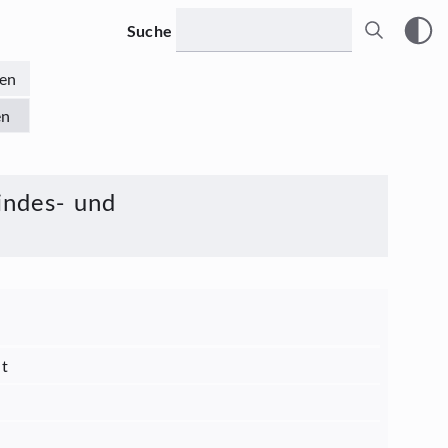
Suche
en
en
indes- und
ht