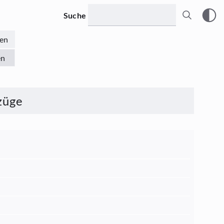
Suche
en
en
züge