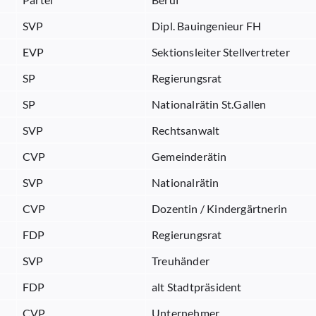
SVP
Dipl. Bauingenieur FH
EVP
Sektionsleiter Stellvertreter
SP
Regierungsrat
SP
Nationalrätin St.Gallen
SVP
Rechtsanwalt
CVP
Gemeinderätin
SVP
Nationalrätin
CVP
Dozentin / Kindergärtnerin
FDP
Regierungsrat
SVP
Treuhänder
FDP
alt Stadtpräsident
CVP
Unternehmer