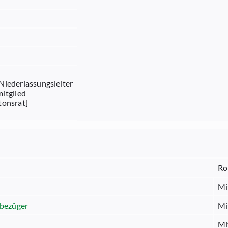
Niederlassungsleiter
mitglied
tonsrat]
Ro
Mi
sbezüger
Mi
Mi