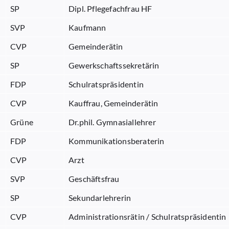
SP
Dipl. Pflegefachfrau HF
SVP
Kaufmann
CVP
Gemeinderätin
SP
Gewerkschaftssekretärin
FDP
Schulratspräsidentin
CVP
Kauffrau, Gemeinderätin
Grüne
Dr.phil. Gymnasiallehrer
FDP
Kommunikationsberaterin
CVP
Arzt
SVP
Geschäftsfrau
SP
Sekundarlehrerin
CVP
Administrationsrätin / Schulratspräsidentin