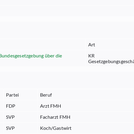
Art
 Bundesgesetzgebung über die
KR
Gesetzgebungsgeschä
Partei
Beruf
FDP
Arzt FMH
SVP
Facharzt FMH
SVP
Koch/Gastwirt