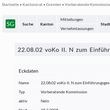
Startseite
Kantonsrat
Gremien
Vorberatende Kommissio
Mitteilungen
SG
Suche
Kanton
Stad
Vernehmlassungen
22.08.02 voKo II. N zum Einfüh
Eckdaten
Name
22.08.02 voKo II. N zum Einführungsge
Typ
Vorberatende Kommission
aktiv
Nein
Start
18.2.2008