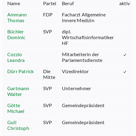
Name
Partei
Beruf
aktiv
Ammann
FDP
Facharzt Allgemeine
Thomas
Innere Medizin
Büchler
SVP
dipl.
Dominic
Wirtschaftsinformatiker
HF
Cozzio
Mitarbeiterin der
Leandra
Parlamentsdienste
Dürr Patrick
Die
Vizedirektor
Mitte
Gartmann
SVP
Unternehmer
Walter
Götte
SVP
Gemeindepräsident
Michael
Gull
SVP
Gemeindepräsident
Christoph