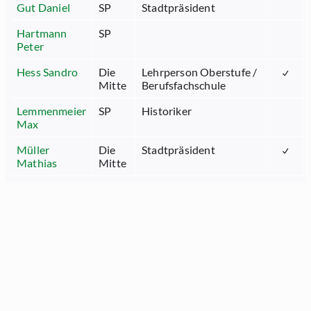
Gut Daniel
SP
Stadtpräsident
Hartmann
SP
Peter
Hess Sandro
Die
Lehrperson Oberstufe /
Mitte
Berufsfachschule
Lemmenmeier
SP
Historiker
Max
Müller
Die
Stadtpräsident
Mathias
Mitte
Rossi Mirco
SVP
Polymechaniker
Rüegg
FDP
Stadtrat
Thomas
Suter Yvonne
Die
Direktorin
Mitte
Tinner Beat
FDP
Regierungsrat