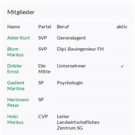
Mitglieder
Name
Partei
Beruf
aktiv
Alder Kurt
SVP
Generalagent
Blum
SVP
Dipl. Bauingenieur FH
Markus
Dobler
Die
Unternehmer
Ernst
Mitte
Gadient
SP
Psychologin
Martina
Hartmann
SP
Peter
Hobi
CVP
Leiter
Markus
Landwirtschafliches
Zentrum SG