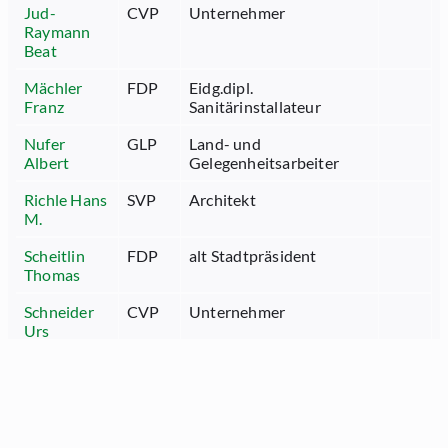
Jud-
CVP
Unternehmer
Raymann
Beat
Mächler
FDP
Eidg.dipl.
Franz
Sanitärinstallateur
Nufer
GLP
Land- und
Albert
Gelegenheitsarbeiter
Richle Hans
SVP
Architekt
M.
Scheitlin
FDP
alt Stadtpräsident
Thomas
Schneider
CVP
Unternehmer
Urs
Spiess
FDP
Jurist
Hansruedi
Thalmann
SVP
Gastrounternehmer
Linus