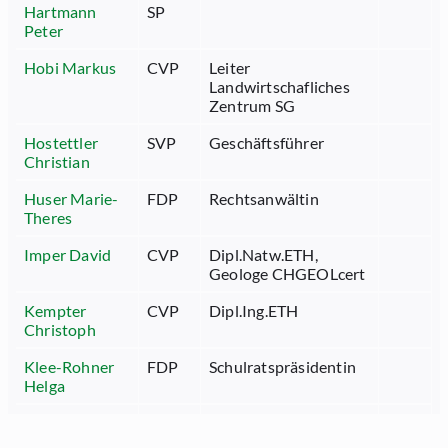
Hartmann
SP
Peter
Hobi Markus
CVP
Leiter
Landwirtschafliches
Zentrum SG
Hostettler
SVP
Geschäftsführer
Christian
Huser Marie-
FDP
Rechtsanwältin
Theres
Imper David
CVP
Dipl.Natw.ETH,
Geologe CHGEOLcert
Kempter
CVP
Dipl.Ing.ETH
Christoph
Klee-Rohner
FDP
Schulratspräsidentin
Helga
Manser
SVP
Unternehmer
Wendelin