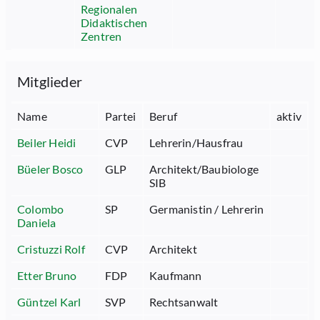
Regionalen
Didaktischen
Zentren
Mitglieder
Name
Partei
Beruf
aktiv
Beiler Heidi
CVP
Lehrerin/Hausfrau
Büeler Bosco
GLP
Architekt/Baubiologe
SIB
Colombo
SP
Germanistin / Lehrerin
Daniela
Cristuzzi Rolf
CVP
Architekt
Etter Bruno
FDP
Kaufmann
Güntzel Karl
SVP
Rechtsanwalt