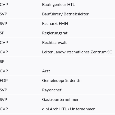
CVP
Bauingenieur HTL
SVP
Bauführer / Betriebsleiter
SVP
Facharzt FMH
SP
Regierungsrat
CVP
Rechtsanwalt
CVP
Leiter Landwirtschafliches Zentrum SG
SP
CVP
Arzt
FDP
Gemeindepräsidentin
SVP
Rayonchef
SVP
Gastrounternehmer
CVP
dipl.Arch.HTL / Unternehmer