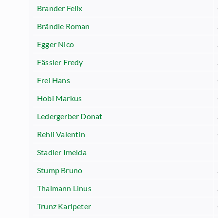
Brander Felix
Brändle Roman
Egger Nico
Fässler Fredy
Frei Hans
Hobi Markus
Ledergerber Donat
Rehli Valentin
Stadler Imelda
Stump Bruno
Thalmann Linus
Trunz Karlpeter