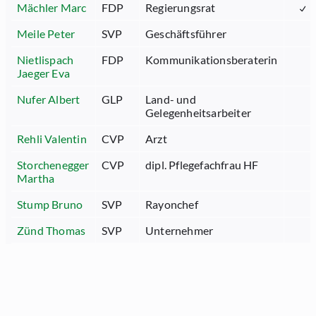
Mächler Marc
FDP
Regierungsrat
Meile Peter
SVP
Geschäftsführer
Nietlispach
FDP
Kommunikationsberaterin
Jaeger Eva
Nufer Albert
GLP
Land- und
Gelegenheitsarbeiter
Rehli Valentin
CVP
Arzt
Storchenegger
CVP
dipl. Pflegefachfrau HF
Martha
Stump Bruno
SVP
Rayonchef
Zünd Thomas
SVP
Unternehmer
OpenData
SG
Impressum
St.Gallen