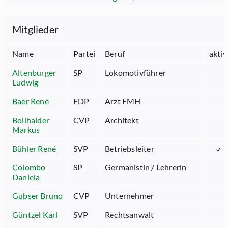
Mitglieder
Name
Partei
Beruf
aktiv
Altenburger
SP
Lokomotivführer
Ludwig
Baer René
FDP
Arzt FMH
Bollhalder
CVP
Architekt
Markus
Bühler René
SVP
Betriebsleiter
Colombo
SP
Germanistin / Lehrerin
Daniela
Gubser Bruno
CVP
Unternehmer
Güntzel Karl
SVP
Rechtsanwalt