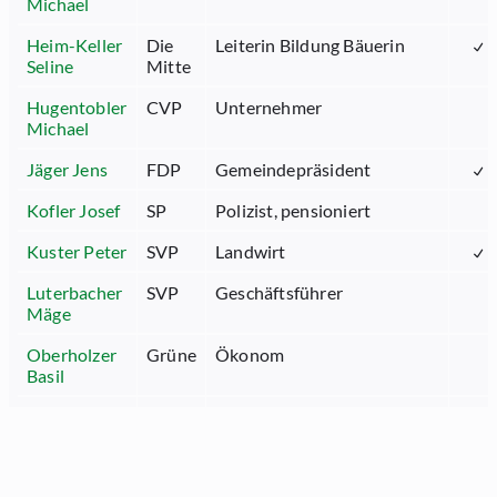
Michael
Heim-Keller
Die
Leiterin Bildung Bäuerin
Seline
Mitte
Hugentobler
CVP
Unternehmer
Michael
Jäger Jens
FDP
Gemeindepräsident
Kofler Josef
SP
Polizist, pensioniert
Kuster Peter
SVP
Landwirt
Luterbacher
SVP
Geschäftsführer
Mäge
Oberholzer
Grüne
Ökonom
Basil
Renn
Stv. Generalsekretär des
Matthias
Kantonsrates
Scheiwiller
SVP
Unternehmer