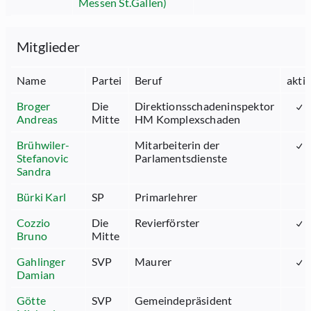
Messen St.Gallen)
Mitglieder
Name
Partei
Beruf
aktiv
Broger
Die
Direktionsschadeninspektor
Andreas
Mitte
HM Komplexschaden
Brühwiler-
Mitarbeiterin der
Stefanovic
Parlamentsdienste
Sandra
Bürki Karl
SP
Primarlehrer
Cozzio
Die
Revierförster
Bruno
Mitte
Gahlinger
SVP
Maurer
Damian
Götte
SVP
Gemeindepräsident