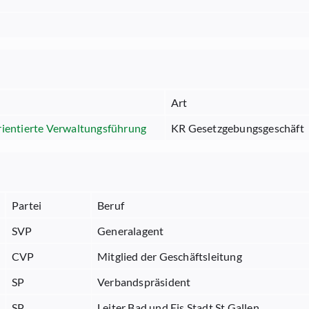
Art
rientierte Verwaltungsführung
KR Gesetzgebungsgeschäft
Partei
Beruf
SVP
Generalagent
CVP
Mitglied der Geschäftsleitung
SP
Verbandspräsident
SP
Leiter Bad und Eis Stadt St.Gallen