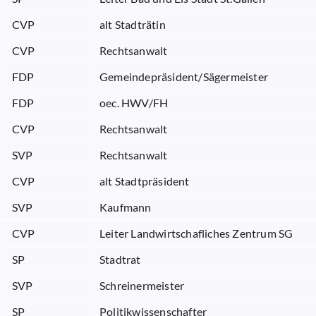
CVP
alt Stadträtin
CVP
Rechtsanwalt
FDP
Gemeindepräsident/Sägermeister
FDP
oec. HWV/FH
CVP
Rechtsanwalt
SVP
Rechtsanwalt
CVP
alt Stadtpräsident
SVP
Kaufmann
CVP
Leiter Landwirtschafliches Zentrum SG
SP
Stadtrat
SVP
Schreinermeister
SP
Politikwissenschafter