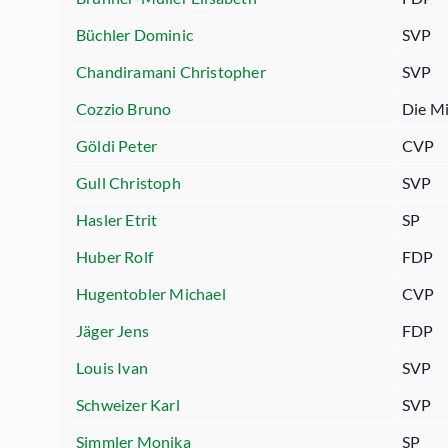
Büchler Dominic
SVP
Chandiramani Christopher
SVP
Cozzio Bruno
Die Mi
Göldi Peter
CVP
Gull Christoph
SVP
Hasler Etrit
SP
Huber Rolf
FDP
Hugentobler Michael
CVP
Jäger Jens
FDP
Louis Ivan
SVP
Schweizer Karl
SVP
Simmler Monika
SP