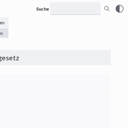
Suche
en
en
gesetz