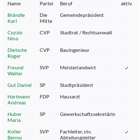
Name
Partei
Beruf
aktiv
Brändle
Die
Gemeindepräsident
Karl
Mitte
Cozzio
CVP
Stadtrat / Rechtsanwalt
Nino
Dietsche
CVP
Bauingenieur
Roger
Freund
SVP
Meisterlandwirt
Walter
Gut Daniel
SP
Stadtpräsident
Hartmann
FDP
Hausarzt
Andreas
Huber
SP
Gewerkschaftssekretärin
Maria
Koller
SVP
Fachleiter, stv.
Benno
Abteilungsleiter