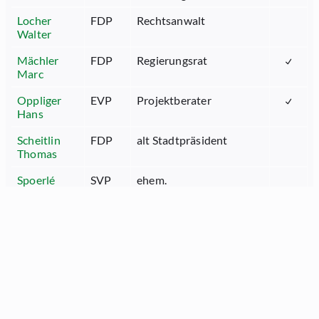
Locher
FDP
Rechtsanwalt
Walter
Mächler
FDP
Regierungsrat
Marc
Oppliger
EVP
Projektberater
Hans
Scheitlin
FDP
alt Stadtpräsident
Thomas
Spoerlé
SVP
ehem.
Christian
Gemeindepräsident
Steiner
SVP
Treuhänderin /
Marianne
Unternehmerin
Tinner Beat
FDP
Regierungsrat
Walser Joe
SP
Reallehrer
Wicki
GLP
Projektleiter