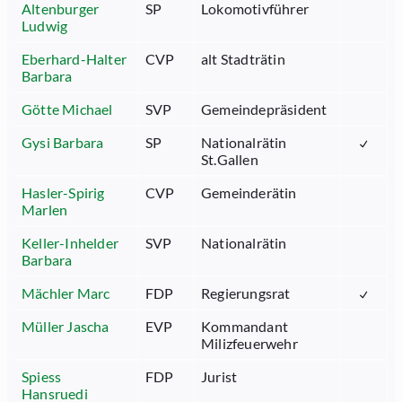
Altenburger
SP
Lokomotivführer
Ludwig
Eberhard-Halter
CVP
alt Stadträtin
Barbara
Götte Michael
SVP
Gemeindepräsident
Gysi Barbara
SP
Nationalrätin
St.Gallen
Hasler-Spirig
CVP
Gemeinderätin
Marlen
Keller-Inhelder
SVP
Nationalrätin
Barbara
Mächler Marc
FDP
Regierungsrat
Müller Jascha
EVP
Kommandant
Milizfeuerwehr
Spiess
FDP
Jurist
Hansruedi