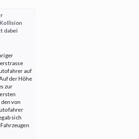
er
Kollision
t dabei
hriger
lerstrasse
utofahrer auf
 Auf der Höhe
s zur
 ersten
 den von
utofahrer
egab sich
n Fahrzeugen