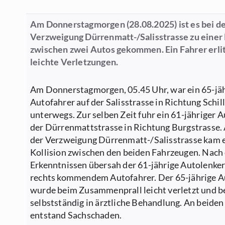
Am Donnerstagmorgen (28.08.2025) ist es bei d
Verzweigung Dürrenmatt-/Salisstrasse zu einer 
zwischen zwei Autos gekommen. Ein Fahrer erlit
leichte Verletzungen.
Am Donnerstagmorgen, 05.45 Uhr, war ein 65-jä
Autofahrer auf der Salisstrasse in Richtung Schil
unterwegs. Zur selben Zeit fuhr ein 61-jähriger A
der Dürrenmattstrasse in Richtung Burgstrasse.
der Verzweigung Dürrenmatt-/Salisstrasse kam e
Kollision zwischen den beiden Fahrzeugen. Nach
Erkenntnissen übersah der 61-jährige Autolenker
rechts kommendem Autofahrer. Der 65-jährige A
wurde beim Zusammenprall leicht verletzt und b
selbstständig in ärztliche Behandlung. An beide
entstand Sachschaden.