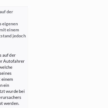
auf der
s eigenen
 mit einem
tstand jedoch
 auf der
er Autofahrer
 welche
 seines
t einem
n ein
tzt wurde bei
erursachers
pt werden.