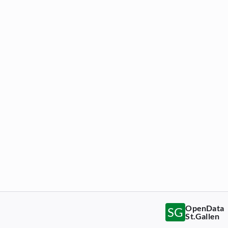
OpenData
SG
St.Gallen