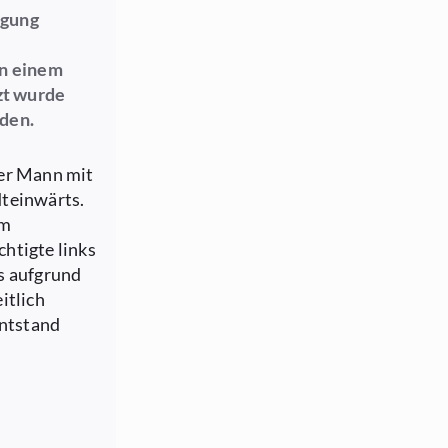
igung
en einem
zt wurde
aden.
ger Mann mit
dteinwärts.
em
htigte links
s aufgrund
itlich
entstand