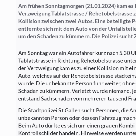
Am frühen Sonntagmorgen (21.01.2024) kam es 
Verzweigung Tablatstrasse / Rehetobelstrasse z
Kollision zwischen zwei Autos. Eine beteiligte 
entfernte sich mit dem Auto von der Unfallstelle
um den Schaden zu kümmern. Die Polizei sucht 
Am Sonntag war ein Autofahrer kurz nach 5.30 Uh
Tablatstrasse in Richtung Rehetobelstrasse unte
der Verzweigung kam es zu einer Kollision mit e
Auto, welches auf der Rehetobelstrasse stadtein
wurde. Die unbekannte Person fuhr weiter, ohne
Schaden zu kümmern. Verletzt wurde niemand, j
entstand Sachschaden von mehreren tausend Fra
Die Stadtpolizei St.Gallen sucht Personen, die A
unbekannten Person oder dessen Fahrzeug mach
Beim Auto dürfte es sich um einen grauen Kombi
Kontrollschilder handeln. Hinweise werden unte