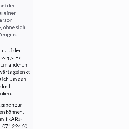
bei der
u einer
Person
, ohne sich
Zeugen.
r auf der
rwegs. Bei
inem anderen
wärts gelenkt
 sich um den
edoch
nken.
ngaben zur
en können.
 mit «AR»-
r 071 224 60