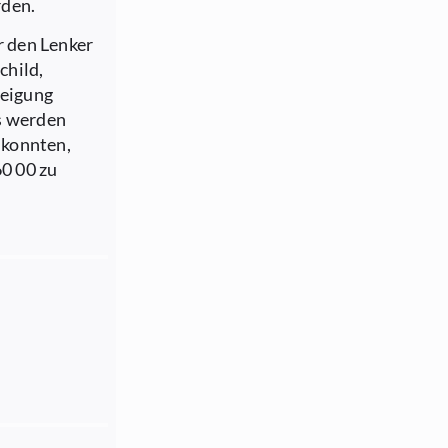
rden.
r den Lenker
child,
weigung
s werden
 konnten,
60 00 zu