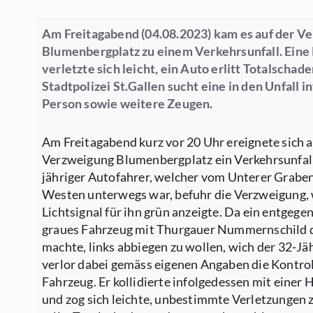
Am Freitagabend (04.08.2023) kam es auf der V
Blumenbergplatz zu einem Verkehrsunfall. Eine
verletzte sich leicht, ein Auto erlitt Totalschade
Stadtpolizei St.Gallen sucht eine in den Unfall i
Person sowie weitere Zeugen.
Am Freitagabend kurz vor 20 Uhr ereignete sich a
Verzweigung Blumenbergplatz ein Verkehrsunfall
jähriger Autofahrer, welcher vom Unterer Grabe
Westen unterwegs war, befuhr die Verzweigung,
Lichtsignal für ihn grün anzeigte. Da ein entge
graues Fahrzeug mit Thurgauer Nummernschild 
machte, links abbiegen zu wollen, wich der 32-Jä
verlor dabei gemäss eigenen Angaben die Kontrol
Fahrzeug. Er kollidierte infolgedessen mit einer
und zog sich leichte, unbestimmte Verletzungen 