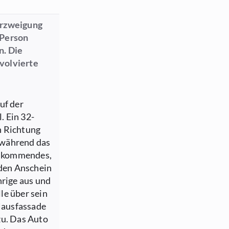
erzweigung
 Person
n. Die
nvolvierte
uf der
. Ein 32-
n Richtung
 während das
genkommendes,
den Anschein
hrige aus und
le über sein
 Hausfassade
zu. Das Auto