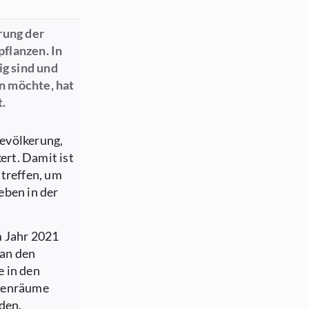
rung der
flanzen. In
g sind und
n möchte, hat
.
evölkerung,
rt. Damit ist
 treffen, um
eben in der
m Jahr 2021
 an den
e in den
ssenräume
den.