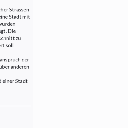
cher Strassen
eine Stadt mit
 wurden
gt. Die
schnitt zu
t soll
anspruch der
nüber anderen
d einer Stadt