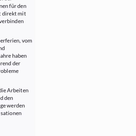
nen für den
 direkt mit
 verbinden
erferien, vom
und
Jahre haben
hrend der
robleme
die Arbeiten
nd den
ege werden
isationen