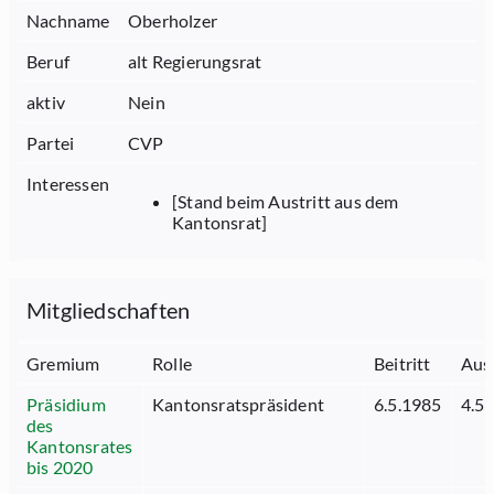
Nachname
Oberholzer
Beruf
alt Regierungsrat
aktiv
Nein
Partei
CVP
Interessen
[Stand beim Austritt aus dem
Kantonsrat]
Mitgliedschaften
Gremium
Rolle
Beitritt
Aust
Präsidium
Kantonsratspräsident
6.5.1985
4.5
des
Kantonsrates
bis 2020