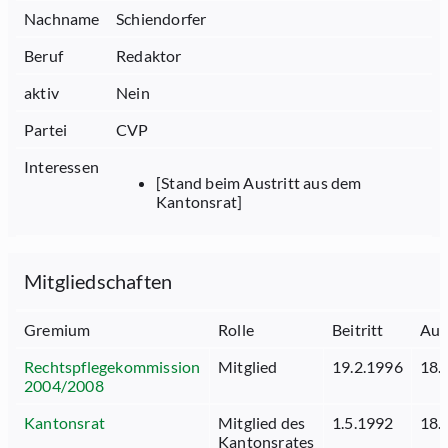
Nachname
Schiendorfer
Beruf
Redaktor
aktiv
Nein
Partei
CVP
Interessen
[Stand beim Austritt aus dem
Kantonsrat]
Mitgliedschaften
Gremium
Rolle
Beitritt
Aus
Rechtspflegekommission
Mitglied
19.2.1996
18.
2004/2008
Kantonsrat
Mitglied des
1.5.1992
18.
Kantonsrates