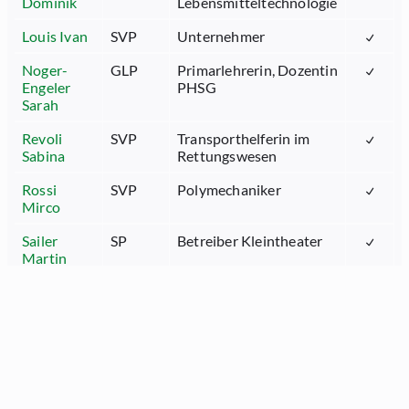
Dominik
Lebensmitteltechnologie
Louis Ivan
SVP
Unternehmer
Noger-
GLP
Primarlehrerin, Dozentin
Engeler
PHSG
Sarah
Revoli
SVP
Transporthelferin im
Sabina
Rettungswesen
Rossi
SVP
Polymechaniker
Mirco
Sailer
SP
Betreiber Kleintheater
Martin
Scherrer
Die
Kauffrau
Monika
Mitte
Schöbi
Die
Rechtsanwalt
Michael
Mitte
Stöckling
FDP
Rechtsanwalt