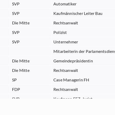
SVP
Automatiker
SVP
Kaufmännischer Leiter Bau
Die Mitte
Rechtsanwalt
SVP
Polizist
SVP
Unternehmer
Mitarbeiterin der Parlamentsdien
Die Mitte
Gemeindepräsidentin
Die Mitte
Rechtsanwalt
SP
Case Managerin FH
FDP
Rechtsanwalt
SVP
Kaufmann EFZ, Jurist
GRÜNE
Landschaftsarchitektin