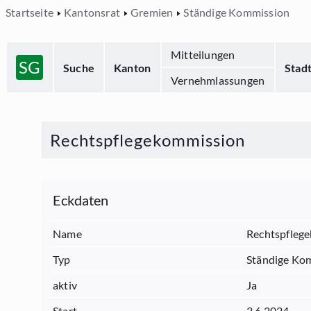
Startseite
Kantonsrat
Gremien
Ständige Kommission
Mitteilungen
SG
Suche
Kanton
Stad
Vernehmlassungen
Rechtspflegekommission
Eckdaten
Name
Rechtspfleg
Typ
Ständige Ko
aktiv
Ja
Start
3.6.2024