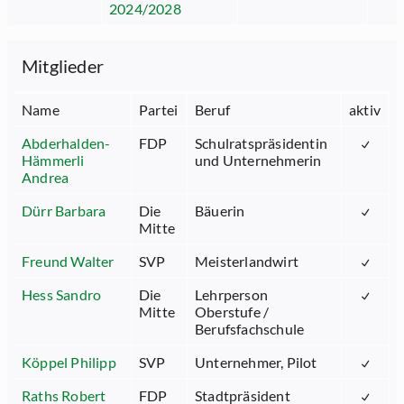
2024/2028
Mitglieder
Name
Partei
Beruf
aktiv
Abderhalden-
FDP
Schulratspräsidentin
Hämmerli
und Unternehmerin
Andrea
Dürr Barbara
Die
Bäuerin
Mitte
Freund Walter
SVP
Meisterlandwirt
Hess Sandro
Die
Lehrperson
Mitte
Oberstufe /
Berufsfachschule
Köppel Philipp
SVP
Unternehmer, Pilot
Raths Robert
FDP
Stadtpräsident