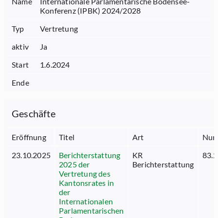
Name
Internationale Parlamentarische Bodensee-
Konferenz (IPBK) 2024/2028
Typ
Vertretung
aktiv
Ja
Start
1.6.2024
Ende
Geschäfte
Eröffnung
Titel
Art
Num
23.10.2025
Berichterstattung
KR
83.2
2025 der
Berichterstattung
Vertretung des
Kantonsrates in
der
Internationalen
Parlamentarischen