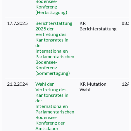
Bodensee-
Konferenz
(Herbsttagung)
17.7.2025
Berichterstattung
KR
83.2
2025 der
Berichterstattung
Vertretung des
Kantonsrates in
der
Internationalen
Parlamentarischen
Bodensee-
Konferenz
(Sommertagung)
21.2.2024
Wahl der
KR Mutation
12A
Vertretung des
Wahl
Kantonsrates in
der
Internationalen
Parlamentarischen
Bodensee-
Konferenz der
Amtsdauer