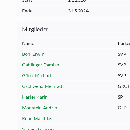
Ende
31.5.2024
Mitglieder
Name
Parte
Böhi Erwin
SVP
Gahlinger Damian
SVP
Götte Michael
SVP
Gschwend Meinrad
GRÜ
Hasler Karin
SP
Monstein Andrin
GLP
Renn Matthias
Schmucki Lukas