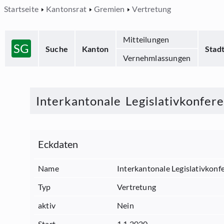
Startseite
Kantonsrat
Gremien
Vertretung
Mitteilungen
SG
Suche
Kanton
Stad
Vernehmlassungen
Interkantonale Legislativkonfer
Eckdaten
Name
Interkantonale Legislativkonf
Typ
Vertretung
aktiv
Nein
Start
1.1.2020