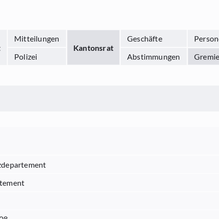
Mitteilungen
Geschäfte
Person
t
Kantonsrat
Polizei
Abstimmungen
Gremi
zdepartement
tement
008