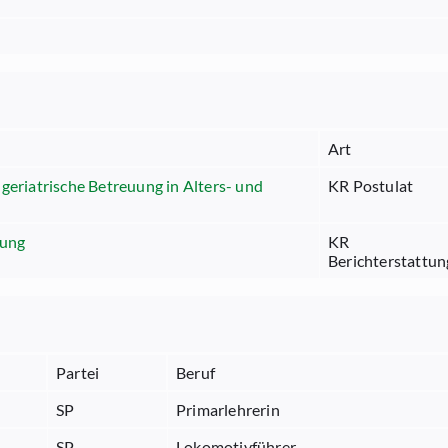
Art
geriatrische Betreuung in Alters- und
KR Postulat
gung
KR
Berichterstattun
Partei
Beruf
SP
Primarlehrerin
SP
Lokomotivführer