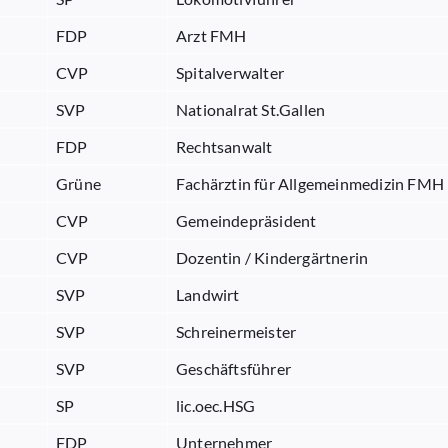
FDP
Arzt FMH
CVP
Spitalverwalter
SVP
Nationalrat St.Gallen
FDP
Rechtsanwalt
Grüne
Fachärztin für Allgemeinmedizin FMH
CVP
Gemeindepräsident
CVP
Dozentin / Kindergärtnerin
SVP
Landwirt
SVP
Schreinermeister
SVP
Geschäftsführer
SP
lic.oec.HSG
FDP
Unternehmer