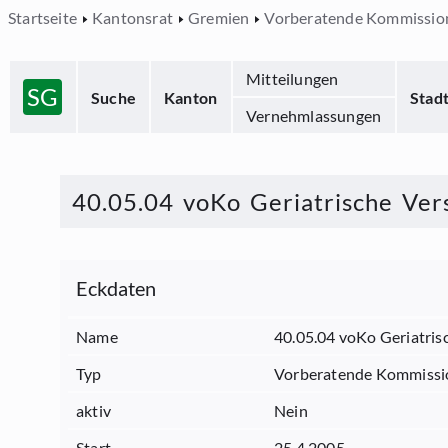
Startseite
Kantonsrat
Gremien
Vorberatende Kommissio
Mitteilungen
SG
Suche
Kanton
Stad
Vernehmlassungen
40.05.04 voKo Geriatrische Ver
Eckdaten
Name
40.05.04 voKo Geriatris
Typ
Vorberatende Kommissi
aktiv
Nein
Start
25.4.2005