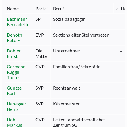
Name
Partei
Beruf
aktiv
Bachmann
SP
Sozialpädagogin
Bernadette
Denoth
EVP
Sektionsleiter Stellvertreter
Reto F.
Dobler
Die
Unternehmer
Ernst
Mitte
Germann-
CVP
Familienfrau/Sekretärin
Ruggli
Theres
Güntzel
SVP
Rechtsanwalt
Karl
Habegger
SVP
Käsermeister
Heinz
Hobi
CVP
Leiter Landwirtschafliches
Markus
Zentrum SG