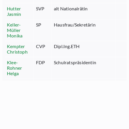
Hutter
SVP
alt Nationalrätin
Jasmin
Keller-
SP
Hausfrau/Sekretärin
Müller
Monika
Kempter
CVP
Dipl.Ing.ETH
Christoph
Klee-
FDP
Schulratspräsidentin
Rohner
Helga
Kurer-
SVP
Bäuerin
Maag Vreni
Mächler
FDP
Regierungsrat
Marc
Meier Paul
SVP
Schreinermeister
Peter
CVP
Geschäftsführer