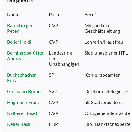
Mitglieder
Name
Partei
Beruf
Baumberger
CVP
Mitglied der
Peter
Geschäftsleitung
Beiler Heidi
CVP
Lehrerin/Hausfrau
Bernhardsgrütter
Landesring
Siedlungsplaner HTL
Andreas
der
Unabhängigen
Buchschacher
SP
Konkursbeamter
Fritz
Gutmann Bruno
SVP
Direktionsdelegierter
Hagmann Franz
CVP
alt Stadtpräsident
Kalberer Josef
CVP
Ortsgemeindepräside
Keller Basil
FDP
Dipl. Bankfachexperte