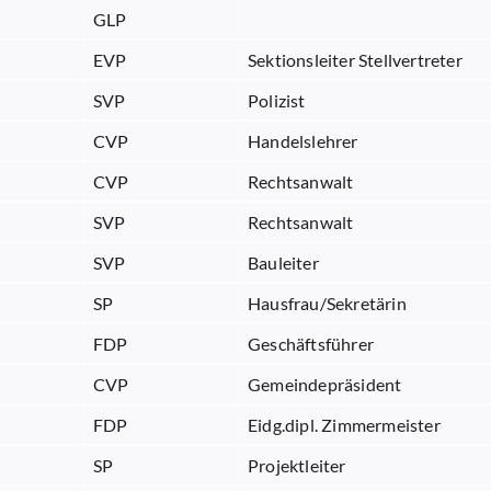
GLP
EVP
Sektionsleiter Stellvertreter
SVP
Polizist
CVP
Handelslehrer
CVP
Rechtsanwalt
SVP
Rechtsanwalt
SVP
Bauleiter
SP
Hausfrau/Sekretärin
FDP
Geschäftsführer
CVP
Gemeindepräsident
FDP
Eidg.dipl. Zimmermeister
SP
Projektleiter