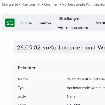
Startseite
Kantonsrat
Gremien
Vorberatende Kommissio
Mitteilungen
SG
Suche
Kanton
Stad
Vernehmlassungen
26.05.02 voKo Lotterien und W
Eckdaten
Name
26.05.02 voKo Lotteri
Typ
Vorberatende Kommis
aktiv
Nein
Start
6.6.2005