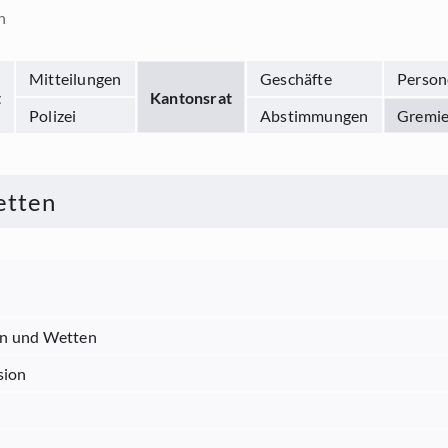
n
Mitteilungen
Geschäfte
Person
t
Kantonsrat
Polizei
Abstimmungen
Gremi
etten
en und Wetten
sion