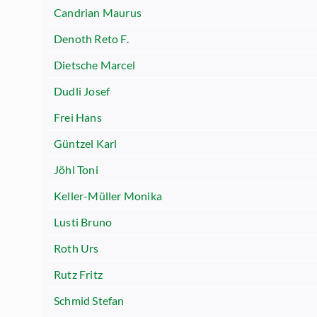
Candrian Maurus
Denoth Reto F.
Dietsche Marcel
Dudli Josef
Frei Hans
Güntzel Karl
Jöhl Toni
Keller-Müller Monika
Lusti Bruno
Roth Urs
Rutz Fritz
Schmid Stefan