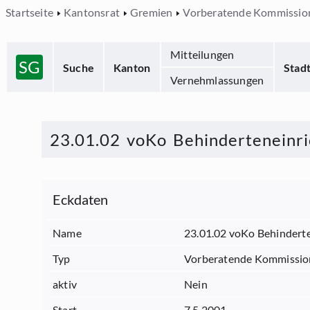
Startseite
Kantonsrat
Gremien
Vorberatende Kommissio
Mitteilungen
SG
Suche
Kanton
Stad
Vernehmlassungen
23.01.02 voKo Behinderteneinr
Eckdaten
Name
23.01.02 voKo Behindert
Typ
Vorberatende Kommissio
aktiv
Nein
Start
7.5.2001