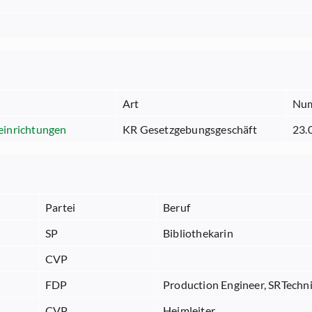
Art
Nu
einrichtungen
KR Gesetzgebungsgeschäft
23.
Partei
Beruf
SP
Bibliothekarin
CVP
FDP
Production Engineer, SRTechn
CVP
Heimleiter