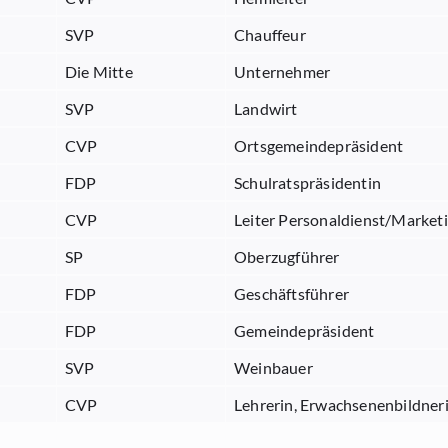
SVP
Chauffeur
Die Mitte
Unternehmer
SVP
Landwirt
CVP
Ortsgemeindepräsident
FDP
Schulratspräsidentin
CVP
Leiter Personaldienst/Market
SP
Oberzugführer
FDP
Geschäftsführer
FDP
Gemeindepräsident
SVP
Weinbauer
CVP
Lehrerin, Erwachsenenbildner