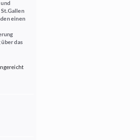
 und
 St.Gallen
nden einen
erung
 über das
ingereicht