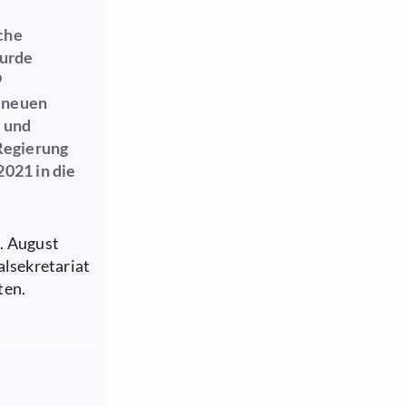
che
wurde
9
m neuen
- und
Regierung
2021 in die
. August
alsekretariat
hten.