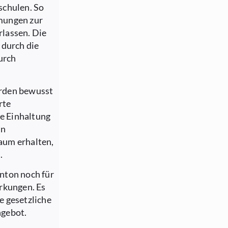
schulen. So
mungen zur
lassen. Die
 durch die
urch
erden bewusst
rte
ie Einhaltung
en
aum erhalten,
.
nton noch für
rkungen. Es
ge gesetzliche
ngebot.