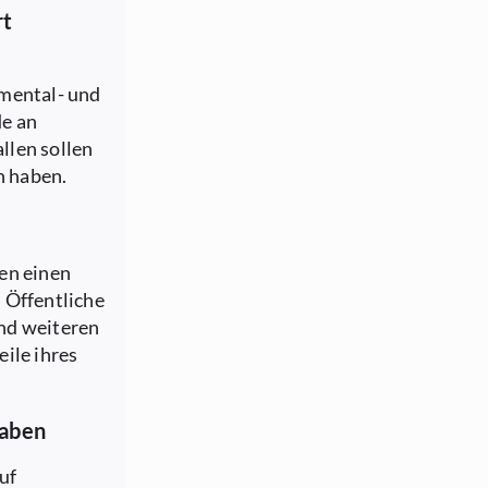
rt
d
umental- und
de an
llen sollen
n haben.
en einen
 Öffentliche
nd weiteren
ile ihres
gaben
uf