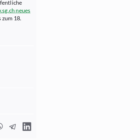
fentliche
sg.ch
neues
s zum 18.