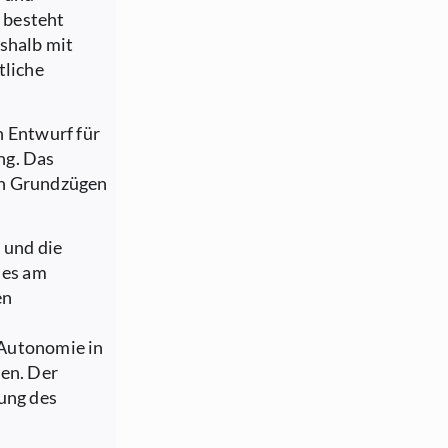
 besteht
eshalb mit
tliche
n Entwurf für
ng. Das
en Grundzügen
 und die
 es am
en
 Autonomie in
gen. Der
gung des