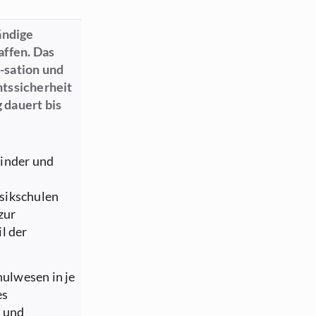
ändige
affen. Das
-sation und
htssicherheit
 dauert bis
Kinder und
sikschulen
zur
l der
ulwesen in je
es
s und