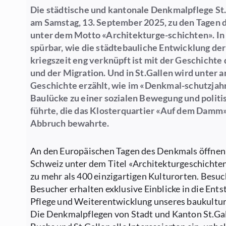
Die städtische und kantonale Denkmalpflege St
am Samstag, 13. September 2025, zu den Tagen
unter dem Motto «Architekturge-schichten». In
spürbar, wie die städtebauliche Entwicklung de
kriegszeit eng verknüpft ist mit der Geschichte
und der Migration. Und in St.Gallen wird unter 
Geschichte erzählt, wie im «Denkmal-schutzjah
Baulücke zu einer sozialen Bewegung und politi
führte, die das Klosterquartier «Auf dem Damm
Abbruch bewahrte.
An den Europäischen Tagen des Denkmals öffnen s
Schweiz unter dem Titel «Architekturgeschichten
zu mehr als 400 einzigartigen Kulturorten. Besu
Besucher erhalten exklusive Einblicke in die Ents
Pflege und Weiterentwicklung unseres baukultur
Die Denkmalpflegen von Stadt und Kanton St.Gal