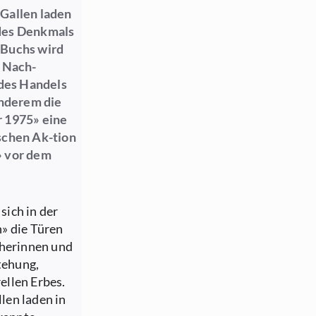
.Gallen laden
 des Denkmals
 Buchs wird
r Nach-
 des Handels
anderem die
r 1975» eine
schen Ak-tion
» vor dem
ich in der
» die Türen
cherinnen und
tehung,
ellen Erbes.
len laden in