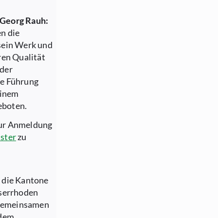
 Georg Rauh:
n die
sein Werk und
ren Qualität
 der
ne Führung
einem
eboten.
zur Anmeldung
ster
zu
 die Kantone
sserrhoden
r gemeinsamen
 dem