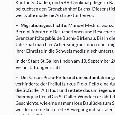
Kanton St.Gallen, und SBB-Denkmalpflegerin K
beleuchten den Grenzbahnhof Buchs. Dieser stic
wertvolle moderne Architektur hervor.
–
Migrationsgeschichte:
Manuel Medina Gonzal
Bernini führen die Besucherinnen und Besucher
Grenzsanitätsgebäude Buchs-Birkenau. Bis in di
Jahre hat man hier Arbeitsmigrantinnen und -mi
ihrer Einreise in die Schweiz medizinisch untersu
In der Stadt St.Gallen finden am 13. September 
Veranstaltungen statt:
–
Der Circus Pic-o-Pello und die Südumfahrung
verhinderte der Freiluftzirkus Pic-o-Pello eine 
die St.Galler Altstadt und rettete das umliegende
Dammquartier. «Das St.Galler Wunder» erzählt d
Geschichte, wie eine namenslose Baulücke zum 
wurde für eine kulturelle Bewegung mit sozialen