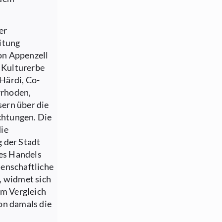
er
itung
on Appenzell
n Kulturerbe
Härdi, Co-
rrhoden,
ern über die
chtungen. Die
die
 der Stadt
des Handels
senschaftliche
, widmet sich
m Vergleich
on damals die