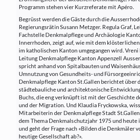
Programm stehen vier Kurzreferate mit Apéro.
Begrüsst werden die Gäste durch die Ausserrhod
Regierungsrätin Susann Metzger. Regula Graf, Le
Fachstelle Denkmalpflege und Archäologie Kant
Innerrhoden, zeigt auf, wie mit dem klösterliche
im katholischen Kanton umgegangen wird. Vreni 
Leitung Denkmalpflege Kanton Appenzell Ausse
spricht anhand von Spitalbauten und Waisenhäus
Umnutzung von Gesundheits- und Fürsorgeeinri
Denkmalpflege Kanton St.Gallen berichtet über 
städtebauliche und architektonische Entwicklung
Buchs, die eng verknüpft ist mit der Geschichte 
und der Migration. Und Klaudia Fryckowska, wis
Mitarbeiterin der Denkmalpflege Stadt St.Gallen
dem Thema Denkmalschutzjahr 1975 und heute i
und geht der Frage nach «Bilden die Denkmäler v
heutige Gesellschaft ab?».