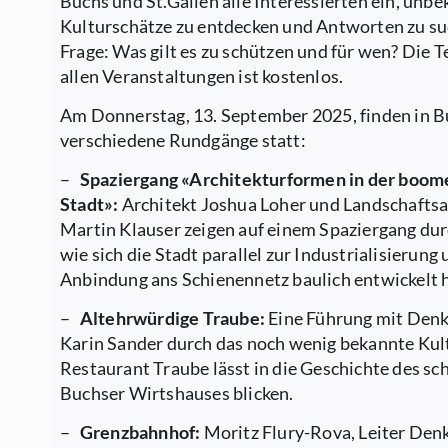
Buchs und St.Gallen alle Interessierten ein, unb
Kulturschätze zu entdecken und Antworten zu su
Frage: Was gilt es zu schützen und für wen? Die 
allen Veranstaltungen ist kostenlos.
Am Donnerstag, 13. September 2025, finden in 
verschiedene Rundgänge statt:
–
Spaziergang «Architekturformen in der boo
Stadt»:
Architekt Joshua Loher und Landschaftsa
Martin Klauser zeigen auf einem Spaziergang dur
wie sich die Stadt parallel zur Industrialisierung
Anbindung ans Schienennetz baulich entwickelt h
–
Altehrwürdige Traube:
Eine Führung mit Den
Karin Sander durch das noch wenig bekannte Ku
Restaurant Traube lässt in die Geschichte des s
Buchser Wirtshauses blicken.
–
Grenzbahnhof:
Moritz Flury-Rova, Leiter Den