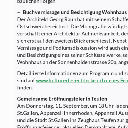
baulichen Folgen.
–
Buchvernissage und Besichtigung Wohnhaus
Der Architekt Georg Rauh hat mit seinem Schaffe
Ostschweiz bereichert. Die Monografie würdigt 
verschafft einer Architektur Aufmerksamkeit, de
sich erst auf den zweiten Blick erschliesst. Nebst
Vernissage und Podiumsdiskussion wird auch ei
und Besichtigung eines seiner Schlüsselwerke, s
Wohnhaus an der Sonnenhaldenstrasse 20a, ang
Detaillierte Informationen zum Programm und 
sind auf
www.kulturerbe-entdecken.ch
neues Fen
finden.
Gemeinsame Eröffnungsfeier in Teufen
Am Donnerstag, 11. September, um 18 Uhr, laden
St.Gallen, Appenzell Innerrhoden, Appenzell Au
und die Stadt St.Gallen ins Zeughaus Teufen zu
Eröffnungsfeier der aktuellen Denkmaltage. Auf