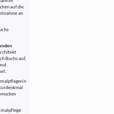
ekannte
chen auf die
Teilnahme an
Buchs
menden
rchitekt
ch Buchs auf,
 und
at.
kmalpflegerin
lturdenkmal
chmucken
kmalpflege