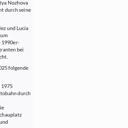
atya Nozhova
ht durch seine
ez und Lucia
 zum
e 1990er-
granten bei
cht.
2025 folgende
:
1975
Autobahn durch
ie
Schauplatz
 und