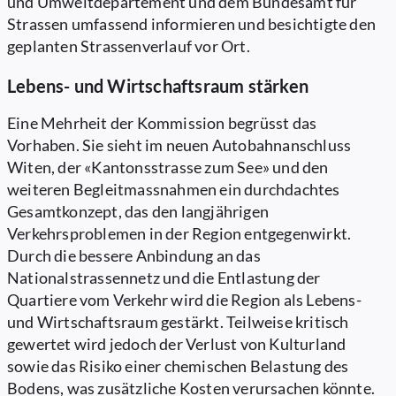
und Umweltdepartement und dem Bundesamt für
Strassen umfassend informieren und besichtigte den
geplanten Strassenverlauf vor Ort.
Lebens- und Wirtschaftsraum stärken
Eine Mehrheit der Kommission begrüsst das
Vorhaben. Sie sieht im neuen Autobahnanschluss
Witen, der «Kantonsstrasse zum See» und den
weiteren Begleitmassnahmen ein durchdachtes
Gesamtkonzept, das den langjährigen
Verkehrsproblemen in der Region entgegenwirkt.
Durch die bessere Anbindung an das
Nationalstrassennetz und die Entlastung der
Quartiere vom Verkehr wird die Region als Lebens-
und Wirtschaftsraum gestärkt. Teilweise kritisch
gewertet wird jedoch der Verlust von Kulturland
sowie das Risiko einer chemischen Belastung des
Bodens, was zusätzliche Kosten verursachen könnte.