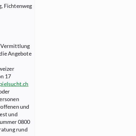
g, Fichtenweg
 Vermittlung
 die Angebote
weizer
on 17
ielsucht.ch
 oder
personen
roffenen und
test und
snummer 0800
eratung rund