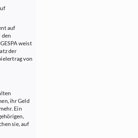
auf
ent auf
i den
e GESPA weist
atz der
ielertrag von
alten
hen, ihr Geld
mehr. Ein
gehörigen,
hen sie, auf