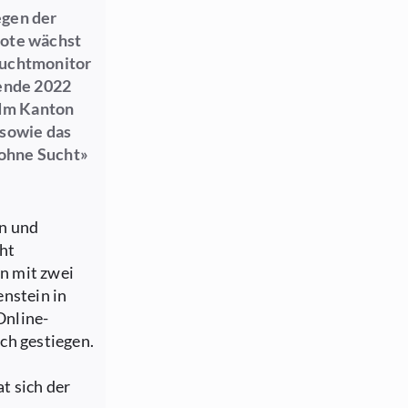
egen der
bote wächst
Suchtmonitor
lende 2022
 Im Kanton
 sowie das
 ohne Sucht»
en und
cht
en mit zwei
enstein in
Online-
ch gestiegen.
t sich der