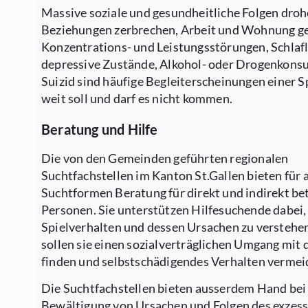
Massive soziale und gesundheitliche Folgen droh
Beziehungen zerbrechen, Arbeit und Wohnung ge
Konzentrations- und Leistungsstörungen, Schlafl
depressive Zustände, Alkohol- oder Drogenkons
Suizid sind häufige Begleiterscheinungen einer S
weit soll und darf es nicht kommen.
Beratung und Hilfe
Die von den Gemeinden geführten regionalen
Suchtfachstellen im Kanton St.Gallen bieten für a
Suchtformen Beratung für direkt und indirekt be
Personen. Sie unterstützen Hilfesuchende dabei,
Spielverhalten und dessen Ursachen zu verstehe
sollen sie einen sozialverträglichen Umgang mit
finden und selbstschädigendes Verhalten vermei
Die Suchtfachstellen bieten ausserdem Hand bei
Bewältigung von Ursachen und Folgen des exzess