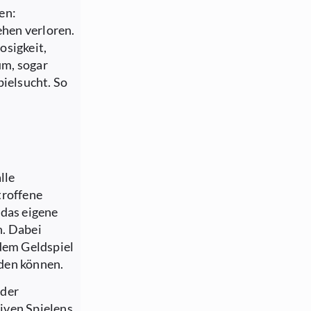
en:
hen verloren.
osigkeit,
um, sogar
pielsucht. So
lle
troffene
 das eigene
n. Dabei
 dem Geldspiel
den können.
 der
iven Spielens